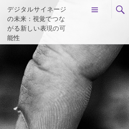
コ
デジタルサイネージ
ン
テ
の未来：視覚でつな
ン
がる新しい表現の可
ツ
能性
へ
ス
キ
ッ
プ