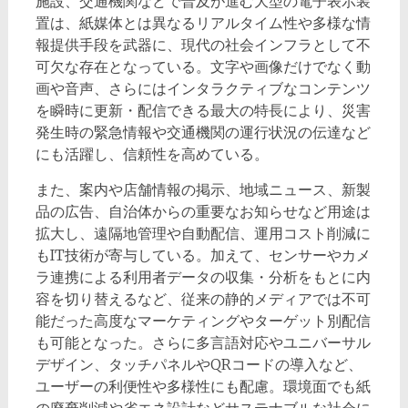
施設、交通機関などで普及が進む大型の電子表示装
置は、紙媒体とは異なるリアルタイム性や多様な情
報提供手段を武器に、現代の社会インフラとして不
可欠な存在となっている。文字や画像だけでなく動
画や音声、さらにはインタラクティブなコンテンツ
を瞬時に更新・配信できる最大の特長により、災害
発生時の緊急情報や交通機関の運行状況の伝達など
にも活躍し、信頼性を高めている。
また、案内や店舗情報の掲示、地域ニュース、新製
品の広告、自治体からの重要なお知らせなど用途は
拡大し、遠隔地管理や自動配信、運用コスト削減に
もIT技術が寄与している。加えて、センサーやカメ
ラ連携による利用者データの収集・分析をもとに内
容を切り替えるなど、従来の静的メディアでは不可
能だった高度なマーケティングやターゲット別配信
も可能となった。さらに多言語対応やユニバーサル
デザイン、タッチパネルやQRコードの導入など、
ユーザーの利便性や多様性にも配慮。環境面でも紙