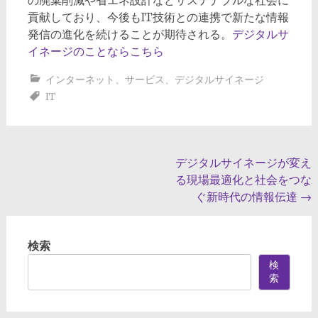
の廃棄削減や省エネ設計などサステナブルな社会に
貢献しており、今後もIT技術との連携で新たな情報
発信の進化を続けることが期待される。
デジタルサ
イネージのことならこちら
インターネット
、
サービス
、
デジタルサイネージ
IT
投
デジタルサイネージが変え
る現場最適化と社会をつな
稿
ぐ新時代の情報伝達
→
ナ
ビ
検索
ゲ
検
ー
索
シ