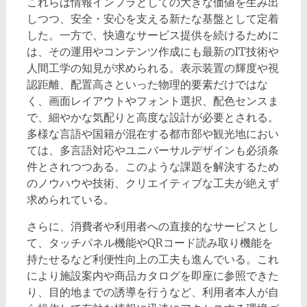
これらは情報インフラとしての大きな価値を生み出
しつつ、安全・安心を支える新たな基盤として定着
した。一方で、快適なサービス提供を続けるために
は、その運用やコンテンツ作成にも最新のIT技術や
人間工学の知見が求められる。表示装置の輝度や視
認距離、配置高さといった物理的要素だけではな
く、画面レイアウトやフォント選択、配色センスま
で、細やかな気配りと高度な設計が必要とされる。
多様な言語や国籍が混在する都市部や観光地におい
ては、多言語対応やユニバーサルデザインも必須条
件とされつつある。このような課題を解決するため
のノウハウや技術、クリエイティブな工夫が絶えず
求められている。
さらに、消費者や利用者への直接的なサービスとし
て、タッチパネル機能やQRコード読み取り機能を
持たせるなど利便性向上の工夫も進んでいる。これ
により施設案内や商品カタログを即座に参照できた
り、目的地までの誘導を行うなど、利用者本人が自