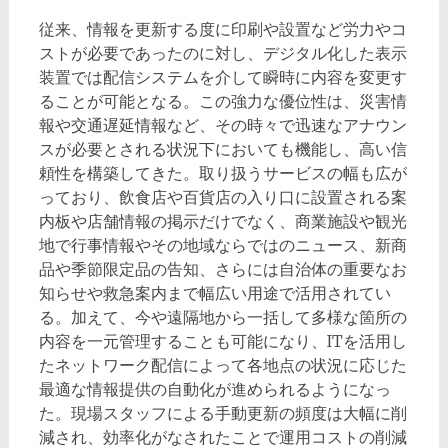
従来、情報を更新する度に印刷や設置など労力やコ
ストが必要であったのに対し、デジタル化した表示
装置では配信システムを介して瞬時に内容を変更す
ることが可能となる。この強力な優位性は、災害情
報や交通遅延情報など、その時々で迅速なアナウン
スが必要とされる状況下においても機能し、高い信
頼性を構築してきた。取り扱うサービスの幅も広が
っており、飲食店や百貨店の入り口に設置される案
内板や店舗情報の掲示だけでなく、商業施設や観光
地で行事情報やその地域ならではのニュース、新商
品や季節限定品の告知、さらには自治体の重要なお
知らせや救急案内まで幅広い用途で活用されてい
る。加えて、今や遠隔地から一括して多様な箇所の
内容を一元管理することも可能になり、ITを活用し
たネットワーク配信によって各地点の状況に応じた
最適な情報提供の自動化が進められるようになっ
た。現場スタッフによる手動更新の頻度は大幅に削
減され、効率化がなされたことで運用コストの削減