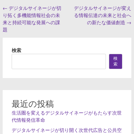
投
←
デジタルサイネージが切
デジタルサイネージが変え
り拓く多機能情報社会の未
る情報伝達の未来と社会へ
稿
来と持続可能な発展への課
の新たな価値創造
→
ナ
題
ビ
ゲ
検索
ー
検
索
シ
ョ
ン
最近の投稿
生活圏を変えるデジタルサイネージがもたらす次世
代情報発信革命
デジタルサイネージが切り開く次世代広告と公共空