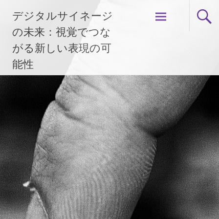
コ
デジタルサイネージ
ン
テ
の未来：視覚でつな
ン
がる新しい表現の可
ツ
能性
へ
ス
キ
ッ
プ