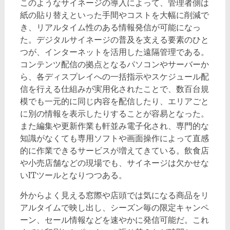
このようなサイネージの導入によって、管理者側は
紙の貼り替えといった手間やコストを大幅に削減で
き、リアルタイム性のある情報発信が可能になっ
た。デジタルサイネージの普及を支える要素のひと
つが、インターネットを活用した遠隔管理である。
コンテンツ配信の拠点となるパソコンやサーバーか
ら、各ディスプレイへの一括指示やスケジュール配
信を行える仕組みが実用化されたことで、数百台規
模でも一元的に同じ内容を配信したり、エリアごと
に別の情報を表示したりすることが容易となった。
また編集や更新作業も軒並み電子化され、専門的な
知識がなくても専用ソフトや画面操作によって直感
的に作業できるサービスが増えてきている。飲食店
や小売店舗などの現場でも、サイネージは欠かせな
いITツールとなりつつある。
外からよく見える窓際や店頭では気になる商品をリ
アルタイムで映し出し、シーズン毎の限定キャンペ
ーン、セール情報などを速やかに発信可能だ。これ