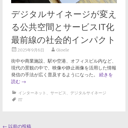
デジタルサイネージが変え
る公共空間とサービスIT化
最前線の社会的インパクト
2025年9月6日
Gioele
街中や商業施設、駅や空港、オフィスビル内など、
現代の景観の中で、映像や静止画像を活用した情報
発信の手法が広く普及するようになった。
続きを
読む
→
インターネット
、
サービス
、
デジタルサイネージ
IT
投
←
以前の投稿