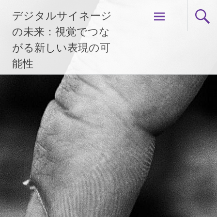
コ
デジタルサイネージ
ン
テ
の未来：視覚でつな
ン
がる新しい表現の可
ツ
能性
へ
ス
キ
ッ
プ